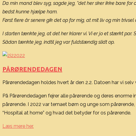
Da min mand blev syg, sagde jeg, ”det her sker ikke bare for di
bedst kunne hjælpe ham.
Først flere år senere gik det op for mig, at mit liv og min tri
I starten tænkte jeg, at det her klarer vi. Vi er jo et stærkt p
Sådan tænkte jeg, indtil jeg var fuldstændig slidt op.
PÅRØRENDEDAGEN
Pårørendedagen holdes hvert år den 2.2. Datoen har vi selv val
På Pårørendedagen fejrer alle pårørende og deres enorme ind
pårørende. I 2022 var temaet børn og unge som pårørende, i
“Hospital at home” og hvad det betyder for os pårørende.
Læs mere her.