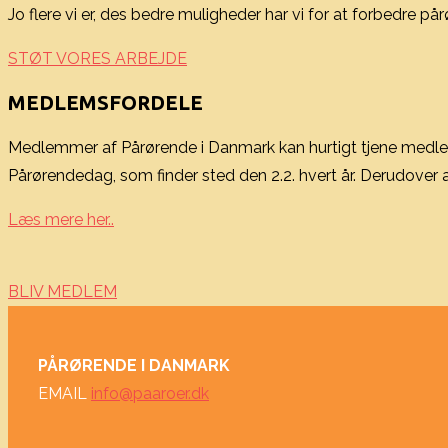
Jo flere vi er, des bedre muligheder har vi for at forbedre pår
STØT VORES ARBEJDE
MEDLEMSFORDELE
Medlemmer af Pårørende i Danmark kan hurtigt tjene medlem
Pårørendedag, som finder sted den 2.2. hvert år. Derudove
Læs mere her..
BLIV MEDLEM
PÅRØRENDE I DANMARK
EMAIL
info@paaroer.dk