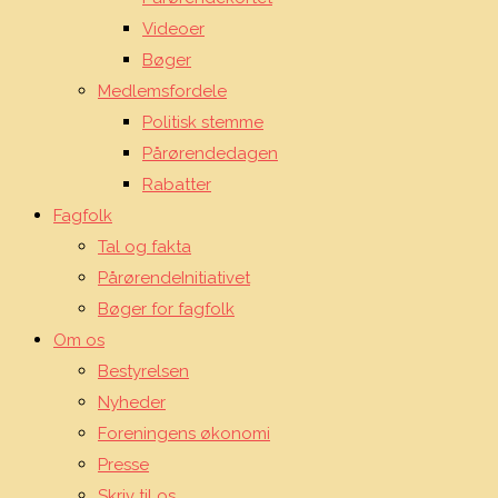
Videoer
Bøger
Medlemsfordele
Politisk stemme
Pårørendedagen
Rabatter
Fagfolk
Tal og fakta
PårørendeInitiativet
Bøger for fagfolk
Om os
Bestyrelsen
Nyheder
Foreningens økonomi
Presse
Skriv til os