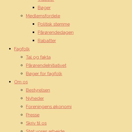
Bøger
Medlemsfordele
Politisk stemme
Pårørendedagen
Rabatter
Fagfolk
Tal og fakta
PårørendeInitiativet
Bøger for fagfolk
Om os
Bestyrelsen
Nyheder
Foreningens økonomi
Presse
Skriv til os
Støt vores arbejde