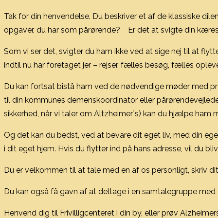
Tak for din henvendelse. Du beskriver et af de klassiske dil
opgaver, du har som pårørende? Er det at svigte din kærest
Som vi ser det, svigter du ham ikke ved at sige nej til at fl
indtil nu har foretaget jer – rejser, fælles besøg, fælles opl
Du kan fortsat bistå ham ved de nødvendige møder med prof
til din kommunes demenskoordinator eller pårørendevejlede
sikkerhed, når vi taler om Altzheimer´s) kan du hjælpe ham m
Og det kan du bedst, ved at bevare dit eget liv, med din e
i dit eget hjem. Hvis du flytter ind på hans adresse, vil du 
Du er velkommen til at tale med en af os personligt, skriv dit 
Du kan også få gavn af at deltage i en samtalegruppe med
Henvend dig til Frivilligcenteret i din by, eller prøv Alzhe