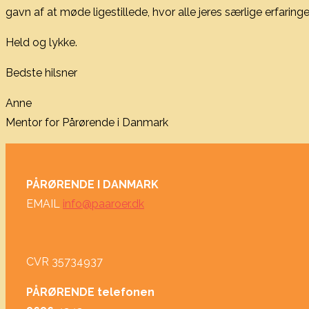
gavn af at møde ligestillede, hvor alle jeres særlige erfaringe
Held og lykke.
Bedste hilsner
Anne
Mentor for Pårørende i Danmark
PÅRØRENDE I DANMARK
EMAIL
info@paaroer.dk
CVR 35734937
PÅRØRENDE telefonen